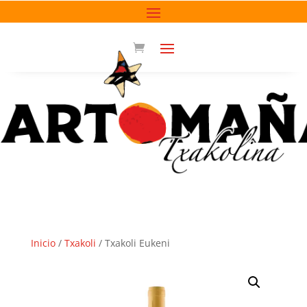
Inicio
/
Txakoli
/ Txakoli Eukeni