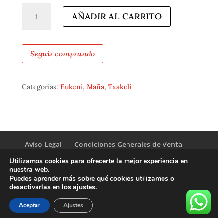
Txakoli
AÑADIR AL CARRITO
Eukeni
cantidad
Seguir comprando
Categorías:
Eukeni
,
Maña
,
Txakoli
Aviso Legal
Condiciones Generales de Venta
Politica de Cookies
Utilizamos cookies para ofrecerte la mejor experiencia en
Política de Privacidad de Datos
nuestra web.
Puedes aprender más sobre qué cookies utilizamos o
desactivarlas en los
ajustes
.
Aceptar
Ajustes
Copyright © 2026
artomanatxakolina