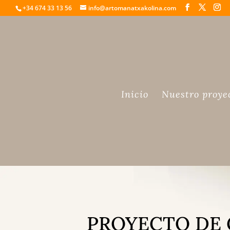
+34 674 33 13 56
info@artomanatxakolina.com
Inicio
Nuestro proye
PROYECTO DE 