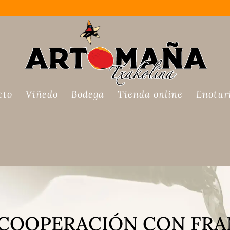
cto
Viñedo
Bodega
Tienda online
Enotur
COOPERACIÓN CON FRA