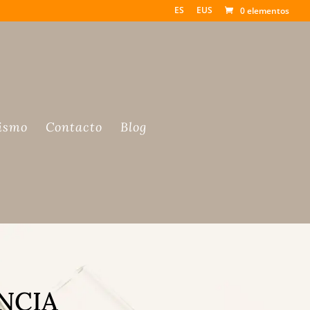
ES
EUS
0 elementos
ismo
Contacto
Blog
NCIA