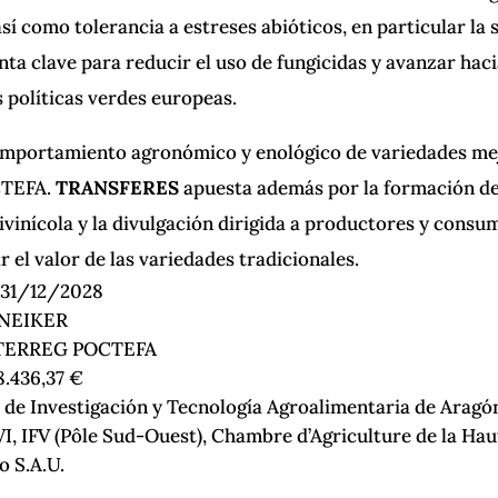
así como tolerancia a estreses abióticos, en particular la
ta clave para reducir el uso de fungicidas y avanzar haci
s políticas verdes europeas.
comportamiento agronómico y enológico de variedades mej
OCTEFA.
TRANSFERES
apuesta además por la formación de 
tivinícola y la divulgación dirigida a productores y con
el valor de las variedades tradicionales.
 31/12/2028
NEIKER
TERREG POCTEFA
8.436,37 €
de Investigación y Tecnología Agroalimentaria de Ara
I, IFV (Pôle Sud-Ouest), Chambre d’Agriculture de la Ha
o S.A.U.